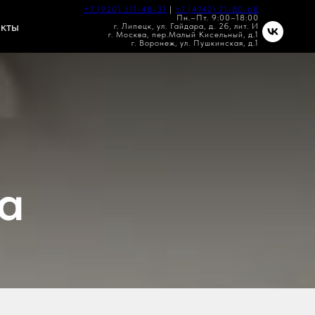
+7 (920) 511-48-31
|
+7 (4742) 71-80-68
Пн.–Пт. 9:00–18:00
кты
г. Липецк, ул. Гайдара, д. 2б, лит. И
г. Москва, пер.Малый Кисельный, д.1
г. Воронеж, ул. Пушкинская, д.1
а